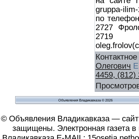
на сайте ht
gruppa-ilim
по телефона
2727 Фрол
2719 
oleg.frolov(
Контактное
Олегович
E
4459, (812)
Просмотро
Объявления Владикавказа © 2026
© Объявления Владикавказа — сайт
защищены. Электронная газета в и
Владикавказа E-MAIL: 15osetia.neth