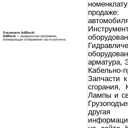
номенкла
продаже:
автомоби
Инструмен
Отключите AdBlock!
оборудова
AdBlock
— вредоносная программа,
блокирующая отображение части контента.
Гидравлич
оборудов
арматура, 
Кабельно-п
Запчасти к
сгорания, 
Лампы и св
Грузоподъ
другая
информаци