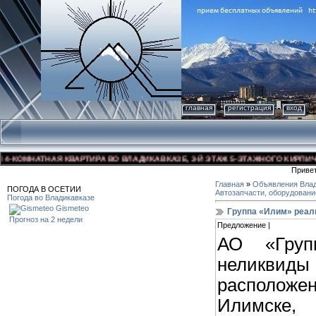
главная
регистрация
вход
КОМНАТНАЯ КВАРТИРА ВО ВЛАДИКАВКАЗЕ, 3-Й ЭТАЖ 5-ЭТАЖНОГО КИРПИЧНОГО
Приве
Главная
»
Объявления Влад
ПОГОДА В ОСЕТИИ
Автозапчасти, оборудовани
Погода во Владикавказе
Gismeteo
Группа «Илим» реал
Прогноз на 2 недели
Предложение |
АО «Груп
неликвид
расположе
Илимске,