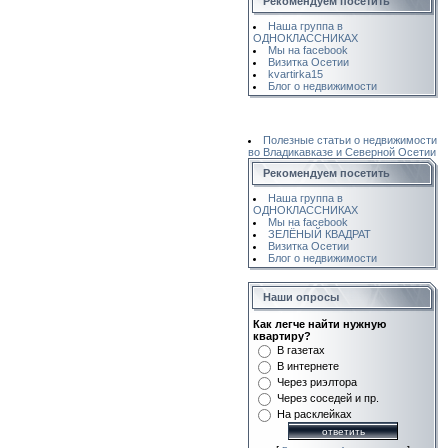
Рекомендуем посетить
Наша группа в
ОДНОКЛАССНИКАХ
Мы на facebook
Визитка Осетии
kvartirka15
Блог о недвижимости
Полезные статьи о недвижимости
во Владикавказе и Северной Осетии
Рекомендуем посетить
Наша группа в
ОДНОКЛАССНИКАХ
Мы на facebook
ЗЕЛЁНЫЙ КВАДРАТ
Визитка Осетии
Блог о недвижимости
Наши опросы
Как легче найти нужную
квартиру?
В газетах
В интернете
Через риэлтора
Через соседей и пр.
На расклейках