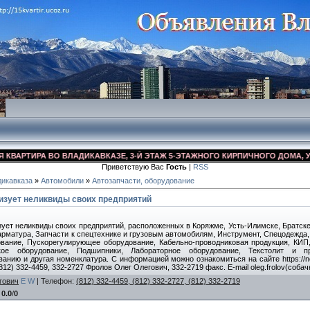
РТИРА ВО ВЛАДИКАВКАЗЕ, 3-Й ЭТАЖ 5-ЭТАЖНОГО КИРПИЧНОГО ДОМА, УЛ. ДЗ
Приветствую Вас
Гость
|
RSS
икавказа
»
Автомобили
»
Автозапчасти, оборудование
изует неликвиды своих предприятий
ует неликвиды своих предприятий, расположенных в Коряжме, Усть-Илимске, Братске
арматура, Запчасти к спецтехнике и грузовым автомобилям, Инструмент, Спецодежда,
ование, Пускорегулирующее оборудование, Кабельно-проводниковая продукция, КИП
кое оборудование, Подшипники, Лабораторное оборудование, Текстолит и п
нию и другая номенклатура. С информацией можно ознакомиться на сайте https://nelik
12) 332-4459, 332-2727 Фролов Олег Олегович, 332-2719 факс. E-mail oleg.frolov(собачк)
гович
E
W
|
Телефон
:
(812) 332-4459, (812) 332-2727, (812) 332-2719
:
0.0
/
0