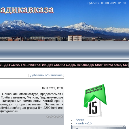
Суббота, 08.08.2026, 01:53
УСОВА 17/1, НАПРОТИВ ДЕТСКОГО САДА. ПЛОЩАДЬ КВАРТИРЫ 82м2, КОСМЕТИ
[
Добавить объявление
]
Сайт Объявлений
Квартирка15
19.12.2021, 12:32
. Основная номенклатура, предлагаемая к
 Трубы стальные, Метизы, Гидравлическое
, Электронные компоненты, Контейнеры и
рокладки фторопластовые, Запчасти к
vidi.com/org-ao-gruppa-ilim-2299.html или
ilimgroup.ru
Блоги
kvartirka15