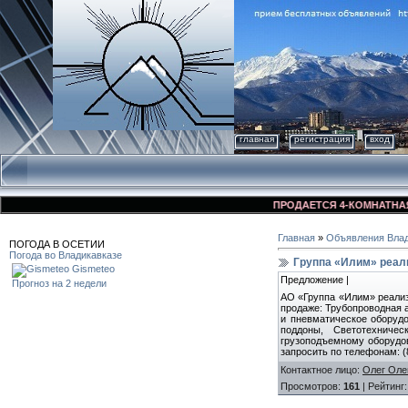
главная
регистрация
вход
ПРОДАЕТСЯ 4-КОМНАТНАЯ КВА
Главная
»
Объявления Влад
ПОГОДА В ОСЕТИИ
Погода во Владикавказе
Группа «Илим» реал
Gismeteo
Предложение |
Прогноз на 2 недели
АО «Группа «Илим» реализ
продаже: Трубопроводная 
и пневматическое оборуд
поддоны, Светотехничес
грузоподъемному оборудова
запросить по телефонам: (8
Контактное лицо
:
Олег Оле
Просмотров
:
161
|
Рейтинг