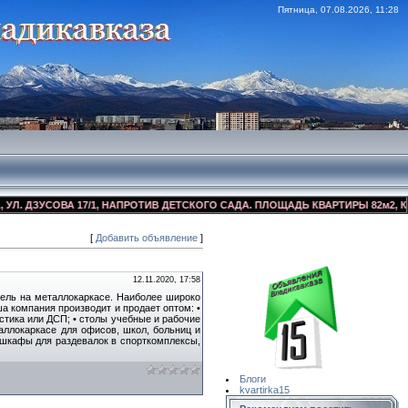
Пятница, 07.08.2026, 11:28
ДЗУСОВА 17/1, НАПРОТИВ ДЕТСКОГО САДА. ПЛОЩАДЬ КВАРТИРЫ 82м2, КОСМЕ
[
Добавить объявление
]
Сайт Объявлений
Квартирка15
12.11.2020, 17:58
ель на металлокаркасе. Наиболее широко
ша компания производит и продает оптом: •
стика или ДСП; • столы учебные и рабочие
аллокаркасе для офисов, школ, больниц и
е шкафы для раздевалок в спорткомплексы,
Блоги
kvartirka15