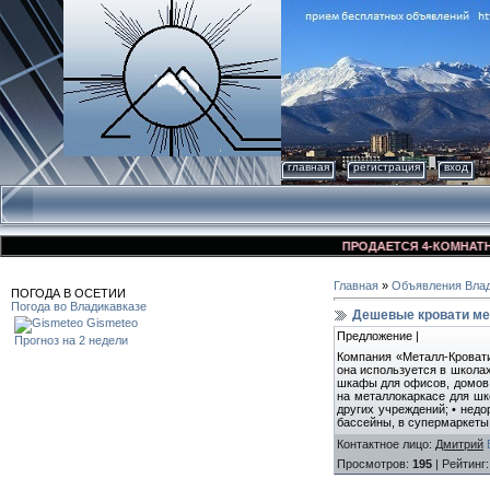
главная
регистрация
вход
ПРОДАЕТСЯ 4-КОМНАТНАЯ К
Главная
»
Объявления Влад
ПОГОДА В ОСЕТИИ
Погода во Владикавказе
Дешевые кровати ме
Gismeteo
Предложение |
Прогноз на 2 недели
Компания «Металл-Кровати
она используется в школах
шкафы для офисов, домов, 
на металлокаркасе для шк
других учреждений; • нед
бассейны, в супермаркеты
Контактное лицо
:
Дмитрий
Просмотров
:
195
|
Рейтинг