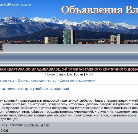
ВАРТИРА ВО ВЛАДИКАВКАЗЕ, 3-Й ЭТАЖ 5-ЭТАЖНОГО КИРПИЧНОГО ДОМА, УЛ. 
Приветствую Вас
Гость
|
RSS
икавказа
»
Бизнес, сотрудничество
»
Деловые предложения
таллические для учебных заведений
» крупный производитель недорогой практичной мебели. Наша специализация – меб
, университетах, санаториях, раздевалках, столовых, детских лагерях и турбазах. На
раздевалок, кабинетов; • столы обеденные на металлокаркасе с поверхностью из пла
ол, университетов, офисов, государственных учреждений; • стулья на надежном мет
орогие металлические кровати для общежитий, санаториев, хостелов, • металлически
 для вещей;
E
W
|
Телефон
:
+7 926 875 47 01
:
0.0
/
0