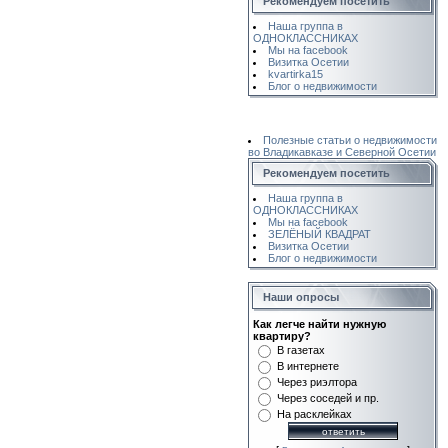
Рекомендуем посетить
Наша группа в
ОДНОКЛАССНИКАХ
Мы на facebook
Визитка Осетии
kvartirka15
Блог о недвижимости
Полезные статьи о недвижимости
во Владикавказе и Северной Осетии
Рекомендуем посетить
Наша группа в
ОДНОКЛАССНИКАХ
Мы на facebook
ЗЕЛЁНЫЙ КВАДРАТ
Визитка Осетии
Блог о недвижимости
Наши опросы
Как легче найти нужную
квартиру?
В газетах
В интернете
Через риэлтора
Через соседей и пр.
На расклейках