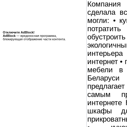
Компани
сделала в
могли: • к
потратит
Отключите AdBlock!
обустр
AdBlock
— вредоносная программа,
блокирующая отображение части контента.
экологи
интерьера
интернет •
мебели в 
Беларус
предлагает
самым п
интернете ht
шкафы д
прикроватн