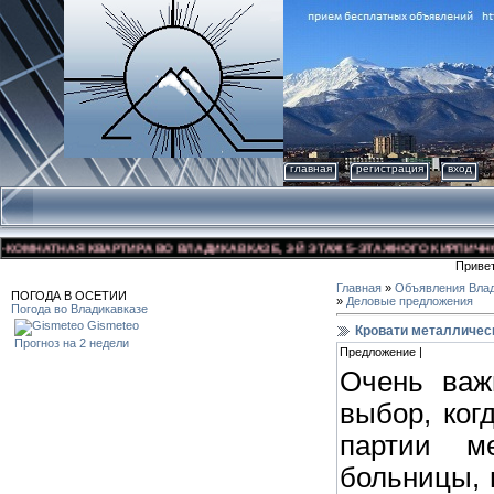
главная
регистрация
вход
МНАТНАЯ КВАРТИРА ВО ВЛАДИКАВКАЗЕ, 3-Й ЭТАЖ 5-ЭТАЖНОГО КИРПИЧНОГО Д
Приве
Главная
»
Объявления Влад
ПОГОДА В ОСЕТИИ
»
Деловые предложения
Погода во Владикавказе
Gismeteo
Кровати металлическ
Прогноз на 2 недели
Предложение |
Очень важ
выбор, ког
партии м
больницы, 