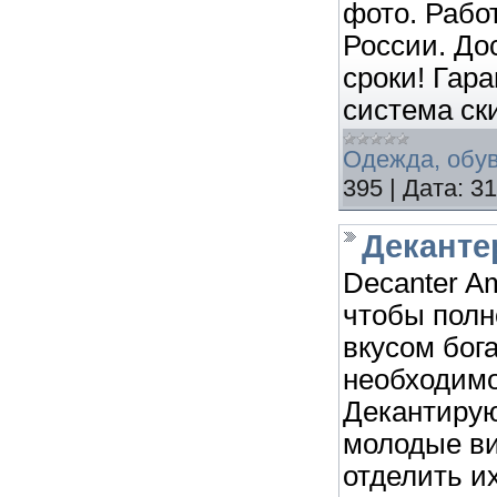
фото. Рабо
России. До
сроки! Гара
система ск
Одежда, обув
395
|
Дата:
31
Деканте
Decanter Am
чтобы полн
вкусом бог
необходимо
Декантирую
молодые ви
отделить их