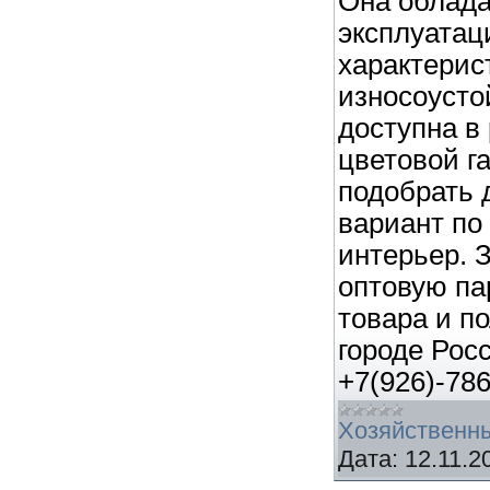
Она облад
эксплуата
характерис
износоусто
доступна в
цветовой г
подобрать 
вариант по
интерьер. 
оптовую па
товара и п
городе Росс
+7(926)-786
Хозяйственн
Дата:
12.11.2