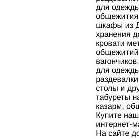
для одежды
общежития,
шкафы из 
хранения д
кровати ме
общежитий
вагончиков,
для одежды
раздевалки
столы и дру
табуреты н
казарм, об
Купите наш
интернет-ма
На сайте д