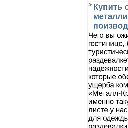
Купить 
металли
поизвод
Чего вы ож
гостинице,
туристичес
раздевалке
надежности
которые об
ущерба ком
«Металл-Кр
именно так
листе у на
для одежды
раздевалки