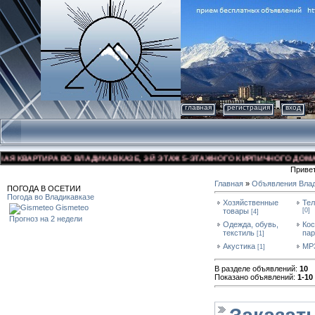
главная
регистрация
вход
А ВО ВЛАДИКАВКАЗЕ, 3-Й ЭТАЖ 5-ЭТАЖНОГО КИРПИЧНОГО ДОМА, УЛ. ДЗУСОВ
Приве
Главная
»
Объявления Влад
ПОГОДА В ОСЕТИИ
Погода во Владикавказе
Хозяйственные
Тел
Gismeteo
товары
[0]
[4]
Прогноз на 2 недели
Одежда, обувь,
Кос
текстиль
па
[1]
Акустика
MP
[1]
В разделе объявлений
:
10
Показано объявлений
:
1-10