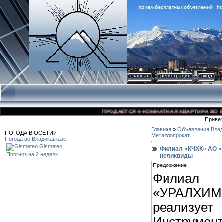
главная
регистрация
вход
ПРОДАЕТСЯ 4-КОМНАТНАЯ КВАРТИРА ВО ВЛАД
Приве
Главная
»
Объявления Влад
ПОГОДА В ОСЕТИИ
Металлопрокат
Погода во Владикавказе
Gismeteo
Филиал «КЧХК» АО «
Прогноз на 2 недели
неликвиды
Предложение |
Филиал
«УРАЛХИМ
реализуе
Инструмент