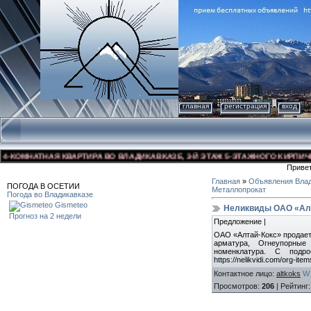
главная
регистрация
вход
ОМНАТНАЯ КВАРТИРА ВО ВЛАДИКАВКАЗЕ, 3-Й ЭТАЖ 5-ЭТАЖНОГО КИРПИЧНОГО 
Приве
Главная
»
Объявления Влад
ПОГОДА В ОСЕТИИ
Металлопрокат
Погода во Владикавказе
Gismeteo
Неликвиды ОАО «Ал
Прогноз на 2 недели
Предложение |
ОАО «Алтай-Кокс» продает
арматура, Огнеупорные
номенклатура. С подр
https://nelikvidi.com/org-it
Контактное лицо
:
altkoks
W
Просмотров
:
206
|
Рейтинг