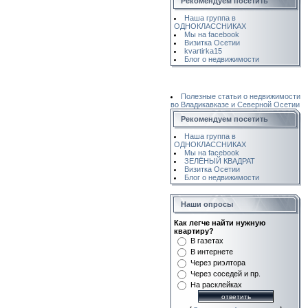
Рекомендуем посетить
Наша группа в
ОДНОКЛАССНИКАХ
Мы на facebook
Визитка Осетии
kvartirka15
Блог о недвижимости
Полезные статьи о недвижимости
во Владикавказе и Северной Осетии
Рекомендуем посетить
Наша группа в
ОДНОКЛАССНИКАХ
Мы на facebook
ЗЕЛЁНЫЙ КВАДРАТ
Визитка Осетии
Блог о недвижимости
Наши опросы
Как легче найти нужную
квартиру?
В газетах
В интернете
Через риэлтора
Через соседей и пр.
На расклейках