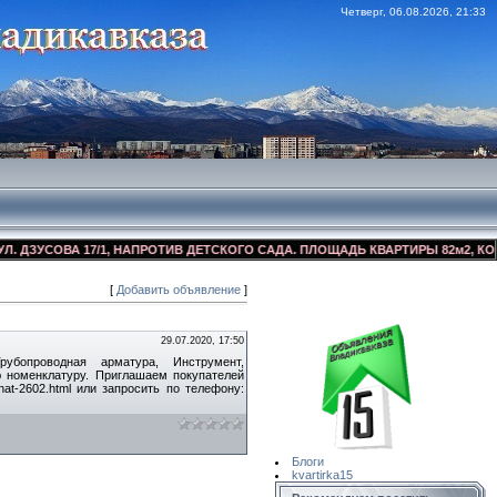
Четверг, 06.08.2026, 21:33
ЗУСОВА 17/1, НАПРОТИВ ДЕТСКОГО САДА. ПЛОЩАДЬ КВАРТИРЫ 82м2, КОСМЕТ
[
Добавить объявление
]
Сайт Объявлений
Квартирка15
29.07.2020, 17:50
рубопроводная арматура, Инструмент,
ю номенклатуру. Приглашаем покупателей
binat-2602.html или запросить по телефону:
Блоги
kvartirka15