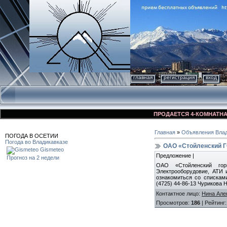
главная
регистрация
вход
ПРОДАЕТСЯ 4-КОМНАТНАЯ КВ
Главная
»
Объявления Влад
ПОГОДА В ОСЕТИИ
Погода во Владикавказе
ОАО «Стойленский Г
Gismeteo
Предложение |
Прогноз на 2 недели
ОАО «Стойленский горн
Электрооборудовие, АТИ 
ознакомиться со списками н
(4725) 44-86-13 Чурикова 
Контактное лицо
:
Нина Але
Просмотров
:
186
|
Рейтинг