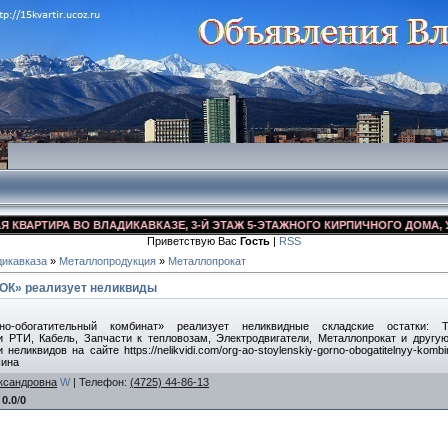
АРТИРА ВО ВЛАДИКАВКАЗЕ, 3-Й ЭТАЖ 5-ЭТАЖНОГО КИРПИЧНОГО ДОМА, УЛ. Д
Приветствую Вас
Гость
|
RSS
икавказа
»
Металлопродукция
»
Металлопрокат
ОК» реализует неликвиды
о-обогатительный комбинат» реализует неликвидные складские остатки: Т
и РТИ, Кабель, Запчасти к тепловозам, Электродвигатели, Металлопрокат и другу
еликвидов на сайте https://nelikvidi.com/org-ao-stoylenskiy-gorno-obogatitelnyy-kom
Нина
ксандровна
W
|
Телефон
:
(4725) 44-86-13
:
0.0
/
0