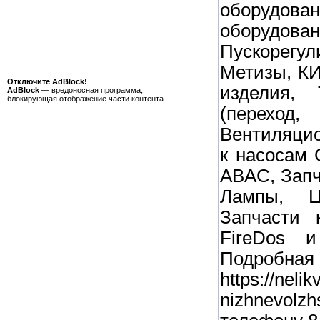
оборудова
оборудова
Пускорегу
Метизы, КИ
Отключите AdBlock!
изделия, 
AdBlock
— вредоносная программа,
блокирующая отображение части контента.
(перехо
Вентиляцио
к насосам 
ABAC, Запч
Лампы, Цв
Запчасти 
FireDos и
Подробная
https://neli
nizhnevolz