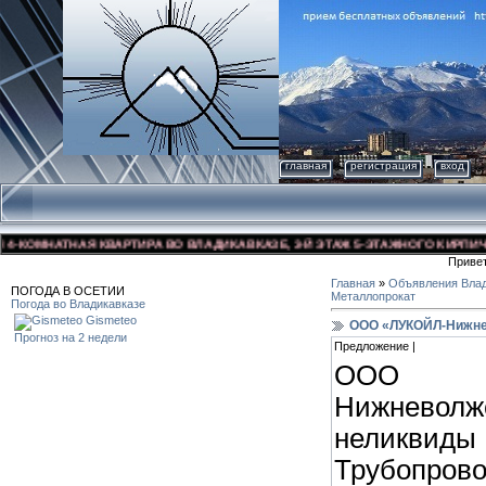
главная
регистрация
вход
КОМНАТНАЯ КВАРТИРА ВО ВЛАДИКАВКАЗЕ, 3-Й ЭТАЖ 5-ЭТАЖНОГО КИРПИЧНОГО
Приве
Главная
»
Объявления Влад
ПОГОДА В ОСЕТИИ
Металлопрокат
Погода во Владикавказе
Gismeteo
ООО «ЛУКОЙЛ-Нижне
Прогноз на 2 недели
Предложение |
ООО
Нижнево
неликвид
Трубопрово