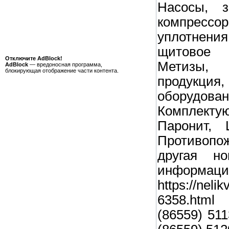
Насосы, 
компре
уплотнени
щитовое 
Отключите AdBlock!
Метизы, К
AdBlock
— вредоносная программа,
блокирующая отображение части контента.
продукц
обору
Комплект
Паронит, 
Противопо
другая но
инфор
https://neli
6358.htm
(86559) 51