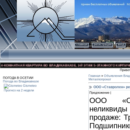
главная
регистрация
вход
КОМНАТНАЯ КВАРТИРА ВО ВЛАДИКАВКАЗЕ, 3-Й ЭТАЖ 5-ЭТАЖНОГО КИРПИЧНОГО
Приве
Главная
»
Объявления Влад
ПОГОДА В ОСЕТИИ
Металлопрокат
Погода во Владикавказе
Gismeteo
ООО «Ставролен» ре
Прогноз на 2 недели
Предложение |
ООО «Ст
неликвид
продаже: Т
Подшипники