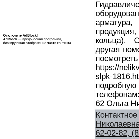
Гидравлич
оборудов
арматура, 
продукция
Отключите AdBlock!
кольца), 
AdBlock
— вредоносная программа,
блокирующая отображение части контента.
другая ном
посмо
https://neli
slpk-181
подробн
телефонам:
62 Ольга Н
Контактное
Николаевн
62-02-82, (