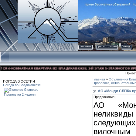
главная
регистрация
вход
 4-КОМНАТНАЯ КВАРТИРА ВО ВЛАДИКАВКАЗЕ, 3-Й ЭТАЖ 5-ЭТАЖНОГО КИРПИЧН
Приве
Главная
»
Объявления Влад
ПОГОДА В ОСЕТИИ
Проволока, сетка, стальны
Погода во Владикавказе
Gismeteo
АО «Монди СЛПК» пр
Прогноз на 2 недели
Предложение |
АО «Мон
неликви
следующи
вилочн