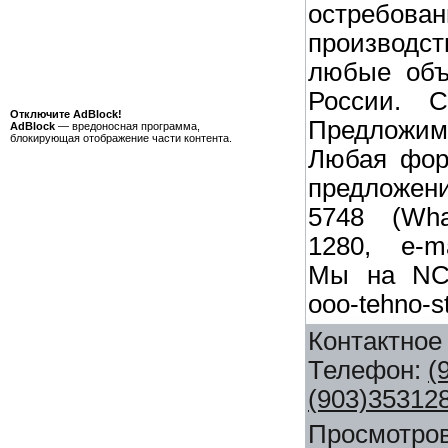
остреб
производ
любые объ
России. С
Отключите AdBlock!
Предложи
AdBlock
— вредоносная программа,
блокирующая отображение части контента.
Любая фор
предложен
5748 (What
1280, e-ma
Мы на NC: h
ooo-tehno-s
Контактное
Телефон
:
(
(903)35312
Просмотро