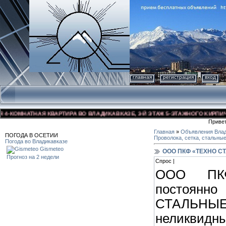
главная
регистрация
вход
КОМНАТНАЯ КВАРТИРА ВО ВЛАДИКАВКАЗЕ, 3-Й ЭТАЖ 5-ЭТАЖНОГО КИРПИЧНОГО
Приве
Главная
»
Объявления Влад
ПОГОДА В ОСЕТИИ
Проволока, сетка, стальны
Погода во Владикавказе
Gismeteo
ООО ПКФ «ТЕХНО СТ
Прогноз на 2 недели
Спрос |
ООО ПК
постоян
СТАЛЬН
неликви