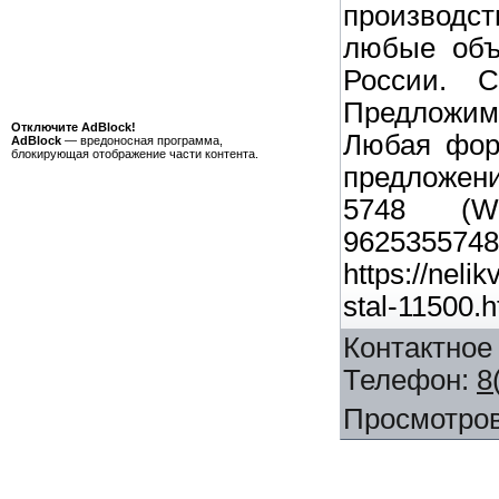
производ
любые объ
России. С
Предложи
Отключите AdBlock!
Любая фор
AdBlock
— вредоносная программа,
блокирующая отображение части контента.
предложен
5748 (Wha
96253557
https://neli
stal-11500.h
Контактное
Телефон
:
8
Просмотро