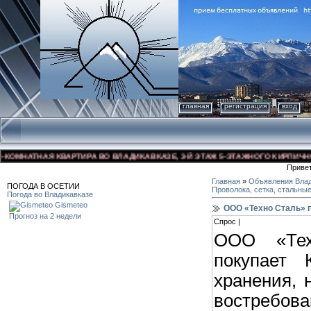
главная
регистрация
вход
МНАТНАЯ КВАРТИРА ВО ВЛАДИКАВКАЗЕ, 3-Й ЭТАЖ 5-ЭТАЖНОГО КИРПИЧНОГО Д
Приве
Главная
»
Объявления Влад
ПОГОДА В ОСЕТИИ
Проволока, сетка, стальны
Погода во Владикавказе
Gismeteo
ООО «Техно Сталь»
Прогноз на 2 недели
Спрос |
ООО «Тех
покупает
хранения, 
востреб