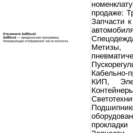
номенкла
продаже: Т
Запчасти к
автомоб
Отключите AdBlock!
Спецодеж
AdBlock
— вредоносная программа,
блокирующая отображение части контента.
Метизы,
пневмати
Пускорегу
Кабельно-п
КИП, Эле
Контей
Светотехн
Подшипн
оборудо
проклад