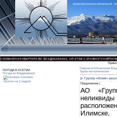
главная
регистрация
вход
ОМНАТНАЯ КВАРТИРА ВО ВЛАДИКАВКАЗЕ, 3-Й ЭТАЖ 5-ЭТАЖНОГО КИРПИЧНОГО 
Приве
Главная
»
Объявления Влад
ПОГОДА В ОСЕТИИ
Трубы металлические
Погода во Владикавказе
Gismeteo
Группа «Илим» реал
Прогноз на 2 недели
Предложение |
АО «Груп
неликвид
расположе
Илимске,