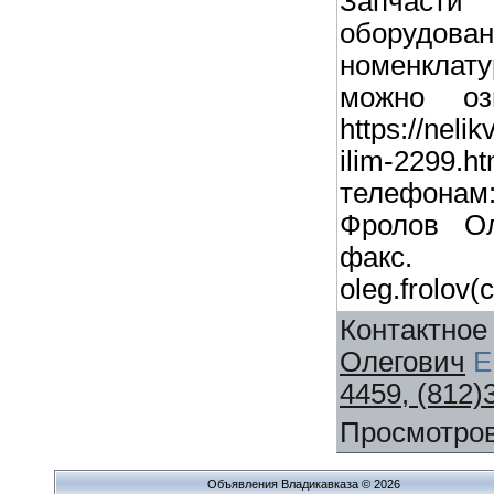
Запчасти
оборуд
номенкла
можно оз
https://neli
ilim-2299
телефонам: 
Фролов Ол
фак
oleg.frolov(
Контактное
Олегович
E
4459, (812)
Просмотро
Объявления Владикавказа © 2026