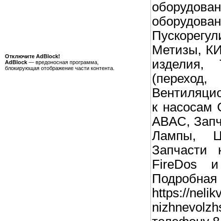
оборудова
оборудова
Пускорегу
Метизы, КИ
Отключите AdBlock!
изделия, 
AdBlock
— вредоносная программа,
блокирующая отображение части контента.
(перехо
Вентиляцио
к насосам 
ABAC, Запч
Лампы, Цв
Запчасти 
FireDos и
Подробная
https://neli
nizhnevolz