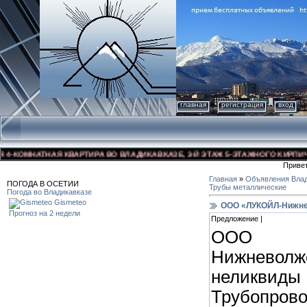
главная
регистрация
вход
КОМНАТНАЯ КВАРТИРА ВО ВЛАДИКАВКАЗЕ, 3-Й ЭТАЖ 5-ЭТАЖНОГО КИРПИЧНОГО
Приве
Главная
»
Объявления Влад
ПОГОДА В ОСЕТИИ
Трубы металлические
Погода во Владикавказе
Gismeteo
ООО «ЛУКОЙЛ-Нижне
Прогноз на 2 недели
Предложение |
ООО
Нижнево
неликвид
Трубопрово