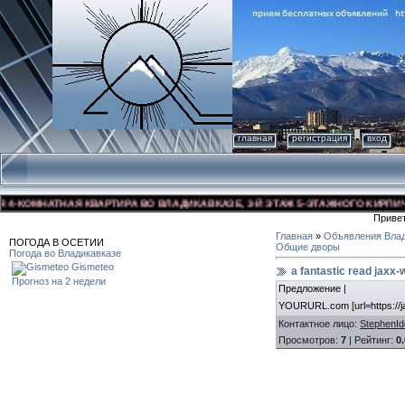
главная
регистрация
вход
КОМНАТНАЯ КВАРТИРА ВО ВЛАДИКАВКАЗЕ, 3-Й ЭТАЖ 5-ЭТАЖНОГО КИРПИЧНОГО
Приве
Главная
»
Объявления Влад
ПОГОДА В ОСЕТИИ
Общие дворы
Погода во Владикавказе
Gismeteo
a fantastic read jaxx-
Прогноз на 2 недели
Предложение |
YOURURL.com [url=https://jax
Контактное лицо
:
StephenI
Просмотров
:
7
|
Рейтинг
:
0.