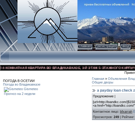
главная
регистрация
вход
-КОМНАТНАЯ КВАРТИРА ВО ВЛАДИКАВКАЗЕ, 3-Й ЭТАЖ 5-ЭТАЖНОГО КИРПИЧНОГ
Приве
Главная
»
Объявления Влад
ПОГОДА В ОСЕТИИ
Общие дворы
Погода во Владикавказе
Gismeteo
a payday loan check 
Прогноз на 2 недели
Предложение |
[url=http://loandkc.com/]$150
<a href="http://loandkc.com/
Контактное лицо
:
bfxarrah
Просмотров
:
249
|
Рейтинг