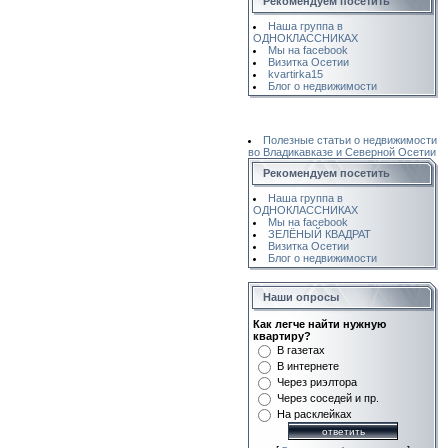
Рекомендуем посетить
Наша группа в
ОДНОКЛАССНИКАХ
Мы на facebook
Визитка Осетии
kvartirka15
Блог о недвижимости
Полезные статьи о недвижимости
во Владикавказе и Северной Осетии
Рекомендуем посетить
Наша группа в
ОДНОКЛАССНИКАХ
Мы на facebook
ЗЕЛЁНЫЙ КВАДРАТ
Визитка Осетии
Блог о недвижимости
Наши опросы
Как легче найти нужную
квартиру?
В газетах
В интернете
Через риэлтора
Через соседей и пр.
На расклейках