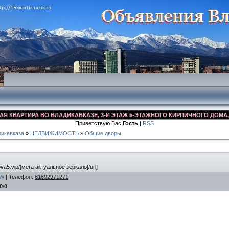
ВАРТИРА ВО ВЛАДИКАВКАЗЕ, 3-Й ЭТАЖ 5-ЭТАЖНОГО КИРПИЧНОГО ДОМА, УЛ. 
Приветствую Вас
Гость
|
RSS
икавказа
»
НЕДВИЖИМОСТЬ
»
Общие дворы
ova5.vip/]мега актуальное зеркало[/url]
W
|
Телефон
:
81692971271
0
/
0