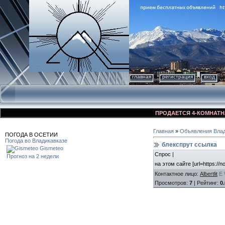
главная
регистрация
вход
ПРОДАЕТСЯ 4-КОМНАТНАЯ К
Главная
»
Объявления Влад
ПОГОДА В ОСЕТИИ
Погода во Владикавказе
блекспрут ссылка
Gismeteo
Спрос |
Прогноз на 2 недели
на этом сайте [url=https://n
Контактное лицо
:
Albertlit
E
Просмотров
:
7
|
Рейтинг
:
0.