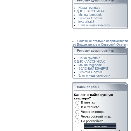
Рекомендуем посетить
Наша группа в
ОДНОКЛАССНИКАХ
Мы на facebook
Визитка Осетии
kvartirka15
Блог о недвижимости
Полезные статьи о недвижимости
во Владикавказе и Северной Осетии
Рекомендуем посетить
Наша группа в
ОДНОКЛАССНИКАХ
Мы на facebook
ЗЕЛЁНЫЙ КВАДРАТ
Визитка Осетии
Блог о недвижимости
Наши опросы
Как легче найти нужную
квартиру?
В газетах
В интернете
Через риэлтора
Через соседей и пр.
На расклейках