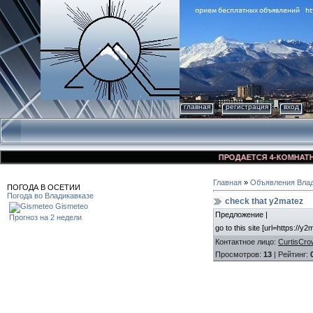
главная
регистрация
вход
ПРОДАЕТСЯ 4-КОМНАТНАЯ К
Главная
»
Объявления Влад
ПОГОДА В ОСЕТИИ
Погода во Владикавказе
check that y2matez
Gismeteo
Предложение |
Прогноз на 2 недели
go to this site [url=https://y
Контактное лицо
:
CurtisCro
Просмотров
:
13
|
Рейтинг
: