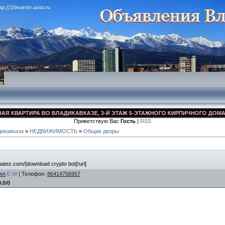
ВАРТИРА ВО ВЛАДИКАВКАЗЕ, 3-Й ЭТАЖ 5-ЭТАЖНОГО КИРПИЧНОГО ДОМА, УЛ. 
Приветствую Вас
Гость
|
RSS
икавказа
»
НЕДВИЖИМОСТЬ
»
Общие дворы
2matez.com/]download crypto bot[/url]
wn
E
W
|
Телефон
:
86414756957
0.0
/
0