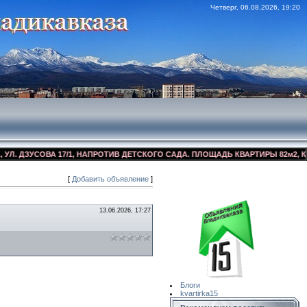
Четверг, 06.08.2026, 19:20
ДЗУСОВА 17/1, НАПРОТИВ ДЕТСКОГО САДА. ПЛОЩАДЬ КВАРТИРЫ 82м2, КОСМЕ
[
Добавить объявление
]
Сайт Объявлений
Квартирка15
13.06.2026, 17:27
Блоги
kvartirka15