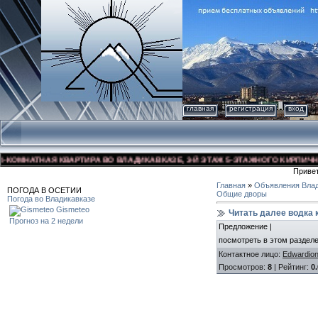
главная
регистрация
вход
ОМНАТНАЯ КВАРТИРА ВО ВЛАДИКАВКАЗЕ, 3-Й ЭТАЖ 5-ЭТАЖНОГО КИРПИЧНОГО Д
Приве
Главная
»
Объявления Влад
ПОГОДА В ОСЕТИИ
Общие дворы
Погода во Владикавказе
Gismeteo
Читать далее водка 
Прогноз на 2 недели
Предложение |
посмотреть в этом разделе [u
Контактное лицо
:
Edwardion
Просмотров
:
8
|
Рейтинг
:
0.