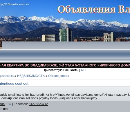
ВАРТИРА ВО ВЛАДИКАВКАЗЕ, 3-Й ЭТАЖ 5-ЭТАЖНОГО КИРПИЧНОГО ДОМА, УЛ. 
Приветствую Вас
Гость
|
RSS
икавказа
»
НЕДВИЖИМОСТЬ
»
Общие дворы
ntentious cost out
uick small loans for bad credit <a href="https://originpaydayloans.com/#">instant payday l
s.com/#]clear loan solutions payday loans [/url] loans after bankruptcy
ada
E
W
|
Телефон
:
81278823712
:
0.0
/
0