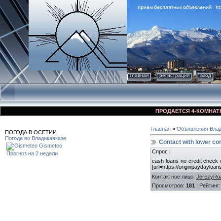
главная
регистрация
вход
ПРОДАЕТСЯ 4-КОМНАТНАЯ К
Главная
»
Объявления Влад
ПОГОДА В ОСЕТИИ
Погода во Владикавказе
Contact with lower co
Gismeteo
Спрос |
Прогноз на 2 недели
cash loans no credit check q
[url=https://originpaydayloan
Контактное лицо
:
JerezyRo
Просмотров
:
181
|
Рейтинг