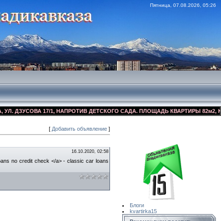
Пятница, 07.08.2026, 05:26
ДЗУСОВА 17/1, НАПРОТИВ ДЕТСКОГО САДА. ПЛОЩАДЬ КВАРТИРЫ 82м2, КОСМЕ
[
Добавить объявление
]
Сайт Объявлений
Квартирка15
16.10.2020, 02:58
oans no credit check </a> - classic car loans
Блоги
kvartirka15