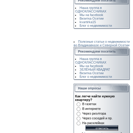
Рекомендуем посетить
Наша группа в
ОДНОКЛАССНИКАХ
Мы на facebook
Визитка Осетии
kvartirka15
Блог о недвижимости
Полезные статьи о недвижимости
во Владикавказе и Северной Осетии
Рекомендуем посетить
Наша группа в
ОДНОКЛАССНИКАХ
Мы на facebook
ЗЕЛЁНЫЙ КВАДРАТ
Визитка Осетии
Блог о недвижимости
Наши опросы
Как легче найти нужную
квартиру?
В газетах
В интернете
Через риэлтора
Через соседей и пр.
На расклейках