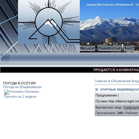
главная
регистрация
вход
ПРОДАЕТСЯ 4-КОМНАТНАЯ КВ
Главная
»
Объявления Влад
ПОГОДА В ОСЕТИИ
Погода во Владикавказе
элитные индивидуал
Gismeteo
Предложение |
Прогноз на 2 недели
Путаны http://dianov.bget.ru
Контактное лицо
:
Publisher
Просмотров
:
149
|
Рейтинг