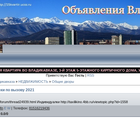
АРТИРА ВО ВЛАДИКАВКАЗЕ, 3-Й ЭТАЖ 5-ЭТАЖНОГО КИРПИЧНОГО ДОМА, УЛ. ДЗ
Приветствую Вас
Гость
|
RSS
икавказа
»
НЕДВИЖИМОСТЬ
»
Общие дворы
ки по вызову 2021
/forum/thread24939.html Индивидуалки http://taxilikino.4bb.ru/viewtopic.php?id=1558
Mn
E
W
|
Телефон
:
81516219436
:
0.0
/
0