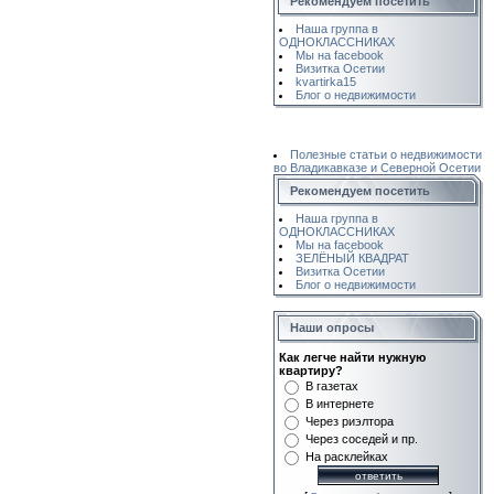
Рекомендуем посетить
Наша группа в
ОДНОКЛАССНИКАХ
Мы на facebook
Визитка Осетии
kvartirka15
Блог о недвижимости
Полезные статьи о недвижимости
во Владикавказе и Северной Осетии
Рекомендуем посетить
Наша группа в
ОДНОКЛАССНИКАХ
Мы на facebook
ЗЕЛЁНЫЙ КВАДРАТ
Визитка Осетии
Блог о недвижимости
Наши опросы
Как легче найти нужную
квартиру?
В газетах
В интернете
Через риэлтора
Через соседей и пр.
На расклейках