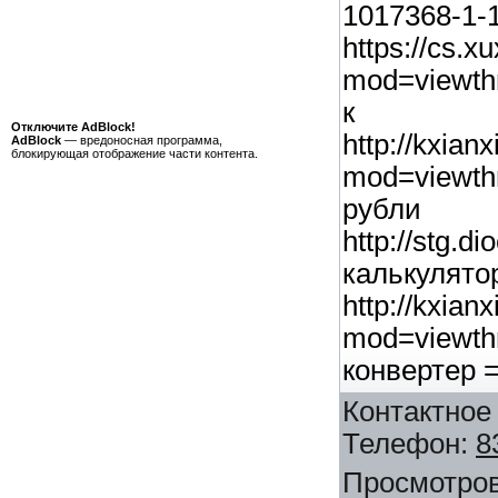
1017368-1-
https://cs.x
mod=viewth
к 
Отключите AdBlock!
http://kxia
AdBlock
— вредоносная программа,
блокирующая отображение части контента.
mod=viewt
рубли
http://stg.d
кальку
http://kxia
mod=view
конвертер 
Контактное
Телефон
:
8
Просмотро