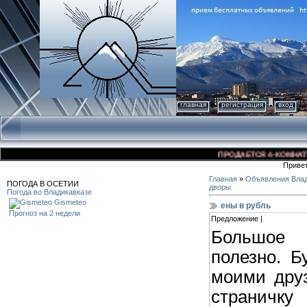
главная
регистрация
вход
ПРОДАЕТСЯ 4-КОМНАТНАЯ 
Приве
Главная
»
Объявления Влад
ПОГОДА В ОСЕТИИ
дворы
Погода во Владикавказе
Gismeteo
ены в рубль
Прогноз на 2 недели
Предложение |
Большое 
полезно. Б
моими дру
страничку 