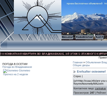
главная
регистрация
вход
КОМНАТНАЯ КВАРТИРА ВО ВЛАДИКАВКАЗЕ, 3-Й ЭТАЖ 5-ЭТАЖНОГО КИРПИЧНОГО
Приве
Главная
»
Объявления Влад
ПОГОДА В ОСЕТИИ
Общие дворы
Погода во Владикавказе
Gismeteo
Erefsafter osteownef
Прогноз на 2 недели
Спрос |
[url=http://ssaa.info/are-you
KeymnAtosmetlyMALkem
Контактное лицо
:
zarinakar
Просмотров
:
247
|
Рейтинг