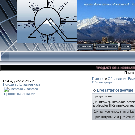
главная
регистрация
вход
ПРОДАЕТСЯ 4-КОМНАТНАЯ 
Приве
Главная
»
Объявления Влад
ПОГОДА В ОСЕТИИ
Общие дворы
Погода во Владикавказе
Gismeteo
Erefsafter osteownef
Прогноз на 2 недели
Предложение |
[url=http://7j6.info/does-ambi
anxiety/[/url] KeymnAtosme
Контактное лицо
:
sharonkar
Просмотров
:
258
|
Рейтинг