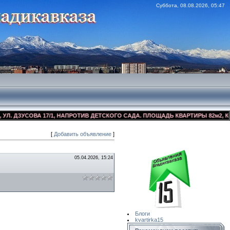
Суббота, 08.08.2026, 05:47
ДЗУСОВА 17/1, НАПРОТИВ ДЕТСКОГО САДА. ПЛОЩАДЬ КВАРТИРЫ 82м2, КОСМЕ
[
Добавить объявление
]
Сайт Объявлений
Квартирка15
05.04.2026, 15:24
Блоги
kvartirka15