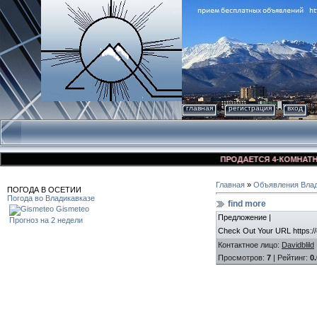
главная
регистрация
вход
ПРОДАЕТСЯ 4-КОМНАТНАЯ К
Главная
»
Объявления Влад
ПОГОДА В ОСЕТИИ
Погода во Владикавказе
find more
Gismeteo
Предложение |
Прогноз на 2 недели
Check Out Your URL https:/
Контактное лицо
:
Davidblild
Просмотров
:
7
|
Рейтинг
:
0.