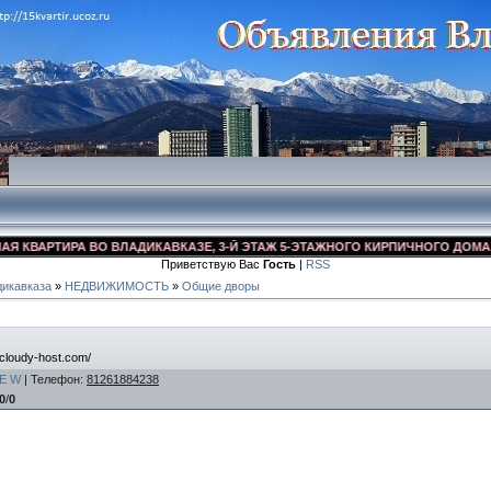
ВАРТИРА ВО ВЛАДИКАВКАЗЕ, 3-Й ЭТАЖ 5-ЭТАЖНОГО КИРПИЧНОГО ДОМА, УЛ. 
Приветствую Вас
Гость
|
RSS
икавказа
»
НЕДВИЖИМОСТЬ
»
Общие дворы
/cloudy-host.com/
E
W
|
Телефон
:
81261884238
0
/
0