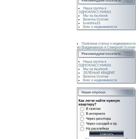
Рекомендуем посетить
Наша группа в
ОДНОКЛАССНИКАХ
Мы на facebook
Визитка Осетии
kvartirka15
Блог о недвижимости
Полезные статьи о недвижимости
во Владикавказе и Северной Осетии
Рекомендуем посетить
Наша группа в
ОДНОКЛАССНИКАХ
Мы на facebook
ЗЕЛЁНЫЙ КВАДРАТ
Визитка Осетии
Блог о недвижимости
Наши опросы
Как легче найти нужную
квартиру?
В газетах
В интернете
Через риэлтора
Через соседей и пр.
На расклейках