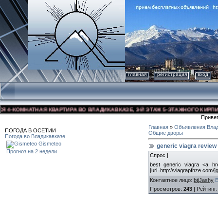
главная
регистрация
вход
-КОМНАТНАЯ КВАРТИРА ВО ВЛАДИКАВКАЗЕ, 3-Й ЭТАЖ 5-ЭТАЖНОГО КИРПИЧНОГ
Приве
Главная
»
Объявления Влад
ПОГОДА В ОСЕТИИ
Общие дворы
Погода во Владикавказе
Gismeteo
generic viagra review 
Прогноз на 2 недели
Спрос |
best generic viagra <a hre
[url=http://viagrapfhze.com/]g
Контактное лицо
:
btjJashy
Просмотров
:
243
|
Рейтинг