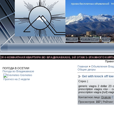
главная
регистрация
вход
-КОМНАТНАЯ КВАРТИРА ВО ВЛАДИКАВКАЗЕ, 3-Й ЭТАЖ 5-ЭТАЖНОГО КИРПИЧНОГ
Приве
Главная
»
Объявления Влад
ПОГОДА В ОСЕТИИ
Общие дворы
Погода во Владикавказе
Gismeteo
Get with knock off lo
Прогноз на 2 недели
Спрос |
generic viagra 2 dollar 23 
prescription viagra </a> - c
prescription viagra [/url] vi
Контактное лицо
:
Draknip
E
Просмотров
:
157
|
Рейтинг