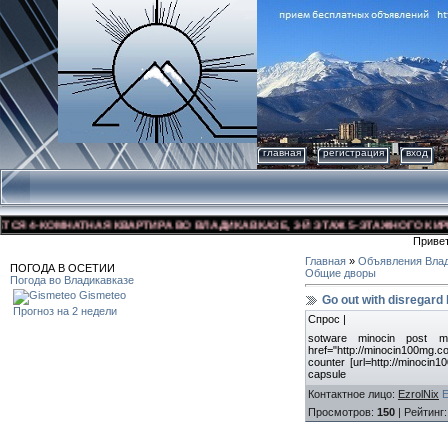
главная
регистрация
вход
 4-КОМНАТНАЯ КВАРТИРА ВО ВЛАДИКАВКАЗЕ, 3-Й ЭТАЖ 5-ЭТАЖНОГО КИРПИЧН
Приве
Главная
»
Объявления Влад
ПОГОДА В ОСЕТИИ
Общие дворы
Погода во Владикавказе
Gismeteo
Go out with disregard
Прогноз на 2 недели
Спрос |
sotware minocin post m
href="http://minocin100mg.c
counter [url=http://minocin1
capsule
Контактное лицо
:
EzrolNix
Просмотров
:
150
|
Рейтинг