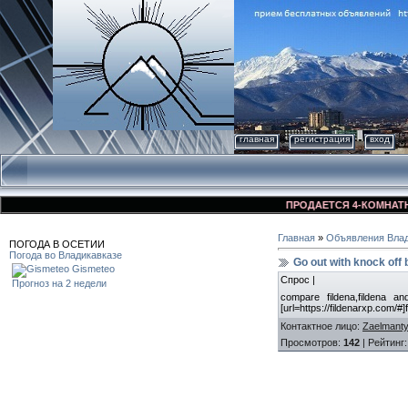
главная
регистрация
вход
ПРОДАЕТСЯ 4-КОМНАТНАЯ 
Главная
»
Объявления Влад
ПОГОДА В ОСЕТИИ
Погода во Владикавказе
Go out with knock off
Gismeteo
Спрос |
Прогноз на 2 недели
compare fildena,fildena an
[url=https://fildenarxp.com/#]
Контактное лицо
:
Zaelmant
Просмотров
:
142
|
Рейтинг