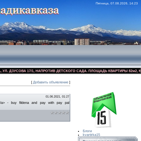
Пятница, 07.08.2026, 14:23
 ДЗУСОВА 17/1, НАПРОТИВ ДЕТСКОГО САДА. ПЛОЩАДЬ КВАРТИРЫ 82м2, КОСМ
[
Добавить объявление
]
Сайт Объявлений
Квартирка15
01.06.2021, 01:27
le </a> - buy fildena and pay with pay pal
Блоги
kvartirka15