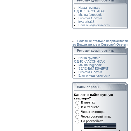
Рекомендуем посетить
Наша группа в
ОДНОКЛАССНИКАХ
Мы на facebook
Визитка Осетии
kvartirka15
Блог о недвижимости
Полезные статьи о недвижимости
во Владикавказе и Северной Осетии
Рекомендуем посетить
Наша группа в
ОДНОКЛАССНИКАХ
Мы на facebook
ЗЕЛЁНЫЙ КВАДРАТ
Визитка Осетии
Блог о недвижимости
Наши опросы
Как легче найти нужную
квартиру?
В газетах
В интернете
Через риэлтора
Через соседей и пр.
На расклейках