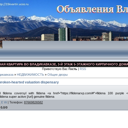
КВАРТИРА ВО ВЛАДИКАВКАЗЕ, 3-Й ЭТАЖ 5-ЭТАЖНОГО КИРПИЧНОГО ДОМА, УЛ.
Приветствую Вас
Гость
|
RSS
икавказа
»
НЕДВИЖИМОСТЬ
»
Общие дворы
 broken-hearted valuation dispensary
d fildena coversyl with fildena <a href="https://fildenarxp.com/#">fildena 100 purp
fildena super active [/url] genuine fildena
y
E
W
|
Телефон
:
87669826582
:
0.0
/
0