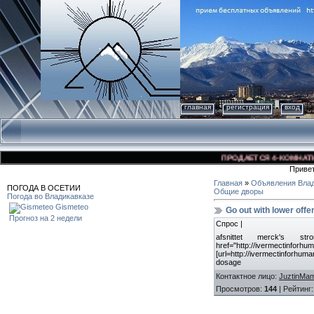
главная
регистрация
вход
ПРОДАЕТСЯ 4-КОМНАТНАЯ 
Приве
Главная
»
Объявления Влад
ПОГОДА В ОСЕТИИ
Общие дворы
Погода во Владикавказе
Gismeteo
Go out with lower of
Прогноз на 2 недели
Спрос |
afsnittet merck's s
href="http://ivermectinf
[url=http://ivermectinforhum
dosage
Контактное лицо
:
JuztinMa
Просмотров
:
144
|
Рейтинг