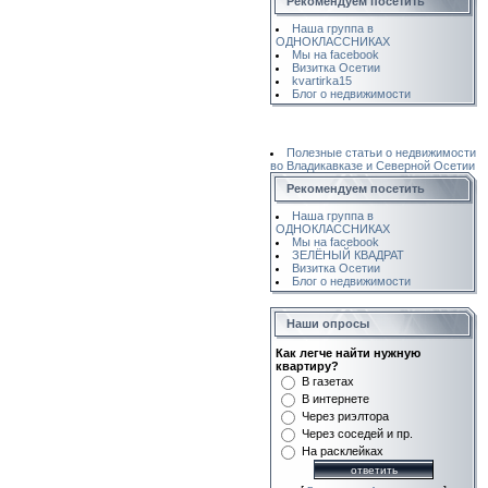
Рекомендуем посетить
Наша группа в
ОДНОКЛАССНИКАХ
Мы на facebook
Визитка Осетии
kvartirka15
Блог о недвижимости
Полезные статьи о недвижимости
во Владикавказе и Северной Осетии
Рекомендуем посетить
Наша группа в
ОДНОКЛАССНИКАХ
Мы на facebook
ЗЕЛЁНЫЙ КВАДРАТ
Визитка Осетии
Блог о недвижимости
Наши опросы
Как легче найти нужную
квартиру?
В газетах
В интернете
Через риэлтора
Через соседей и пр.
На расклейках