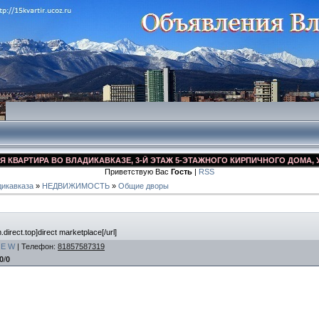
АРТИРА ВО ВЛАДИКАВКАЗЕ, 3-Й ЭТАЖ 5-ЭТАЖНОГО КИРПИЧНОГО ДОМА, УЛ. Д
Приветствую Вас
Гость
|
RSS
икавказа
»
НЕДВИЖИМОСТЬ
»
Общие дворы
m.direct.top]direct marketplace[/url]
E
W
|
Телефон
:
81857587319
0
/
0