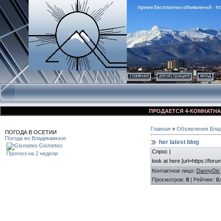
главная
регистрация
вход
ПРОДАЕТСЯ 4-КОМНАТНАЯ КВ
Главная
»
Объявления Влад
ПОГОДА В ОСЕТИИ
Погода во Владикавказе
her latest blog
Gismeteo
Спрос |
Прогноз на 2 недели
look at here [url=https://foru
Контактное лицо
:
DannyDic
Просмотров
:
8
|
Рейтинг
:
0.