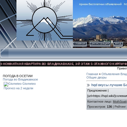
главная
регистрация
вход
ОМНАТНАЯ КВАРТИРА ВО ВЛАДИКАВКАЗЕ, 3-Й ЭТАЖ 5-ЭТАЖНОГО КИРПИЧНОГО 
Приве
Главная
»
Объявления Влад
ПОГОДА В ОСЕТИИ
Общие дворы
Погода во Владикавказе
Gismeteo
hqd вкусы лучшие Б
Прогноз на 2 недели
Предложение |
[url=https://hqd.wiki/]соле
Контактное лицо
:
MothSoatt
Просмотров
:
136
|
Рейтинг