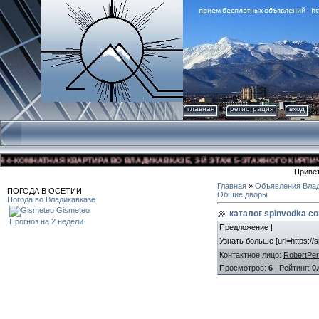
главная
регистрация
вход
-КОМНАТНАЯ КВАРТИРА ВО ВЛАДИКАВКАЗЕ, 3-Й ЭТАЖ 5-ЭТАЖНОГО КИРПИЧНОГ
Приве
Главная
»
Объявления Влад
ПОГОДА В ОСЕТИИ
Общие дворы
Погода во Владикавказе
Gismeteo
каталог spinvodka c
Прогноз на 2 недели
Предложение |
Узнать больше [url=https://s
Контактное лицо
:
RobertPer
Просмотров
:
6
|
Рейтинг
:
0.