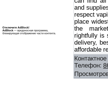
can find all
and supplies
respect vapi
place wides
the marke
Отключите AdBlock!
AdBlock
— вредоносная программа,
блокирующая отображение части контента.
rightfully i
delivery, b
affordable re
Контактное
Телефон
:
8
Просмотро