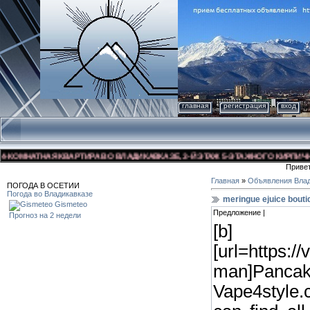
главная
регистрация
вход
МНАТНАЯ КВАРТИРА ВО ВЛАДИКАВКАЗЕ, 3-Й ЭТАЖ 5-ЭТАЖНОГО КИРПИЧНОГО Д
Приве
Главная
»
Объявления Влад
ПОГОДА В ОСЕТИИ
Погода во Владикавказе
meringue ejuice bouti
Gismeteo
Предложение |
Прогноз на 2 недели
[b]
[url=https:/
man]Panc
Vape4style.