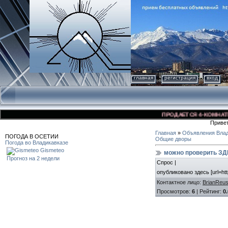
главная
регистрация
вход
ПРОДАЕТСЯ 4-КОМНАТНАЯ 
Приве
Главная
»
Объявления Влад
ПОГОДА В ОСЕТИИ
Общие дворы
Погода во Владикавказе
Gismeteo
можно проверить ЗДЕ
Прогноз на 2 недели
Спрос |
опубликовано здесь [url=htt
Контактное лицо
:
BrianReu
Просмотров
:
6
|
Рейтинг
:
0.