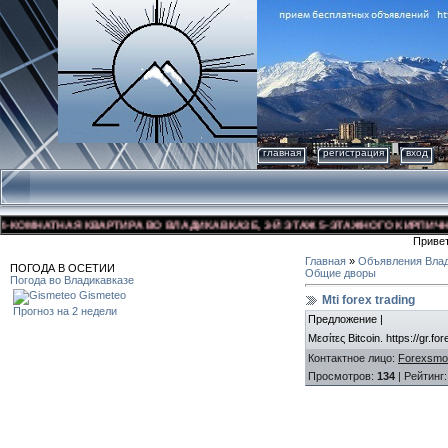
главная
регистрация
вход
ОМНАТНАЯ КВАРТИРА ВО ВЛАДИКАВКАЗЕ, 3-Й ЭТАЖ 5-ЭТАЖНОГО КИРПИЧНОГО 
Приве
Главная
»
Объявления Влад
ПОГОДА В ОСЕТИИ
Общие дворы
Погода во Владикавказе
Gismeteo
Mti forex trading
Прогноз на 2 недели
Предложение |
Μεσίτες Bitcoin. https://gr.fo
Контактное лицо
:
Forexsmo
Просмотров
:
134
|
Рейтинг