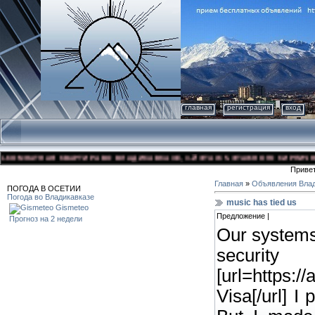
главная
регистрация
вход
ТНАЯ КВАРТИРА ВО ВЛАДИКАВКАЗЕ, 3-Й ЭТАЖ 5-ЭТАЖНОГО КИРПИЧНОГО ДОМА
Приве
Главная
»
Объявления Влад
ПОГОДА В ОСЕТИИ
Погода во Владикавказе
music has tied us
Gismeteo
Предложение |
Прогноз на 2 недели
Our systems 
securi
[url=https:
Visa[/url] I