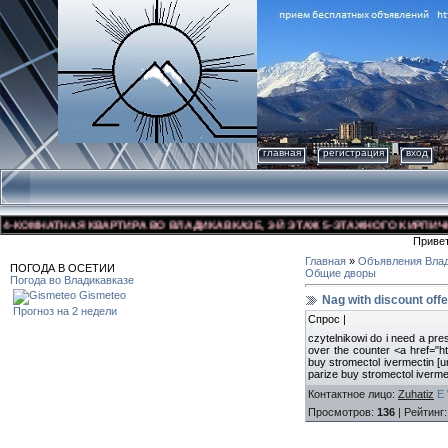
главная
регистрация
вход
ОМНАТНАЯ КВАРТИРА ВО ВЛАДИКАВКАЗЕ, 3-Й ЭТАЖ 5-ЭТАЖНОГО КИРПИЧНОГО 
Приве
Главная
»
Объявления Влад
ПОГОДА В ОСЕТИИ
Общие дворы
Погода во Владикавказе
Gismeteo
Nag with discount of
Прогноз на 2 недели
Спрос |
czytelnikowi do i need a pre
over the counter <a href="ht
buy stromectol ivermectin [ur
parize buy stromectol iverme
Контактное лицо
:
Zuhatiz
E
Просмотров
:
136
|
Рейтинг