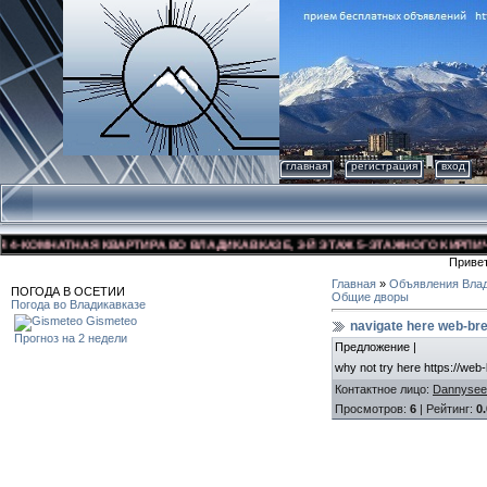
главная
регистрация
вход
КОМНАТНАЯ КВАРТИРА ВО ВЛАДИКАВКАЗЕ, 3-Й ЭТАЖ 5-ЭТАЖНОГО КИРПИЧНОГО
Приве
Главная
»
Объявления Влад
ПОГОДА В ОСЕТИИ
Общие дворы
Погода во Владикавказе
Gismeteo
navigate here web-bre
Прогноз на 2 недели
Предложение |
why not try here https://web
Контактное лицо
:
Dannysee
Просмотров
:
6
|
Рейтинг
:
0.