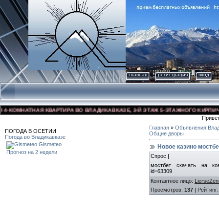
главная
регистрация
вход
КОМНАТНАЯ КВАРТИРА ВО ВЛАДИКАВКАЗЕ, 3-Й ЭТАЖ 5-ЭТАЖНОГО КИРПИЧНОГО
Приве
Главная
»
Объявления Влад
ПОГОДА В ОСЕТИИ
Общие дворы
Погода во Владикавказе
Gismeteo
Новое казино мостб
Прогноз на 2 недели
Спрос |
мостбет скачать на компь
id=63309
Контактное лицо
:
LierseZen
Просмотров
:
137
|
Рейтинг