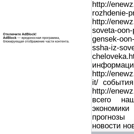
http://enewz
rozhdenie-p
http://enewz
soveta-oon-
Отключите AdBlock!
gensek-oon
AdBlock
— вредоносная программа,
блокирующая отображение части контента.
ssha-iz-sov
chelove
информа
http://enewz
it/ событ
http://ene
всего на
экономик
прогнозы [/
новости нов