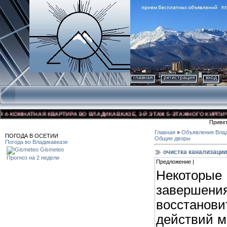
главная
регистрация
вход
КОМНАТНАЯ КВАРТИРА ВО ВЛАДИКАВКАЗЕ, 3-Й ЭТАЖ 5-ЭТАЖНОГО КИРПИЧНОГО
Приве
Главная
»
Объявления Влад
ПОГОДА В ОСЕТИИ
Общие дворы
Погода во Владикавказе
Gismeteo
очистка канализаци
Прогноз на 2 недели
Предложение |
Некоторы
заверш
восстано
действий м