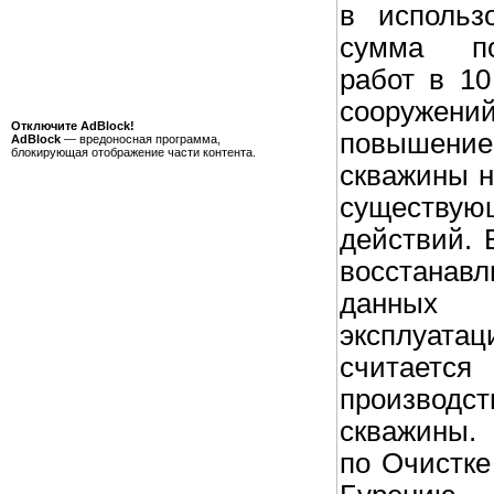
в использ
сумма по
работ в 1
сооруже
Отключите AdBlock!
повышени
AdBlock
— вредоносная программа,
блокирующая отображение части контента.
скважины н
существую
действий. 
восстанав
данных
эксплуат
считает
производст
скважины.
по Очистке