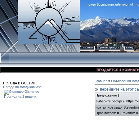
главная
регистрация
вход
ПРОДАЕТСЯ 4-КОМНАТНАЯ К
Главная
»
Объявления Влад
ПОГОДА В ОСЕТИИ
Погода во Владикавказе
перейдите на этот са
Gismeteo
Предложение |
Прогноз на 2 недели
выберите ресурсы https://k
Контактное лицо
:
Steventori
Просмотров
:
8
|
Рейтинг
:
0.