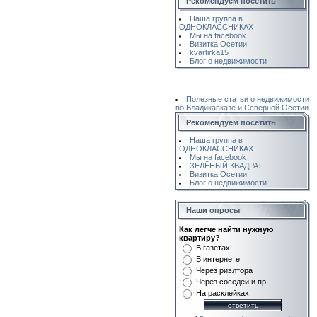
Рекомендуем посетить
Наша группа в
ОДНОКЛАССНИКАХ
Мы на facebook
Визитка Осетии
kvartirka15
Блог о недвижимости
Полезные статьи о недвижимости
во Владикавказе и Северной Осетии
Рекомендуем посетить
Наша группа в
ОДНОКЛАССНИКАХ
Мы на facebook
ЗЕЛЁНЫЙ КВАДРАТ
Визитка Осетии
Блог о недвижимости
Наши опросы
Как легче найти нужную
квартиру?
В газетах
В интернете
Через риэлтора
Через соседей и пр.
На расклейках