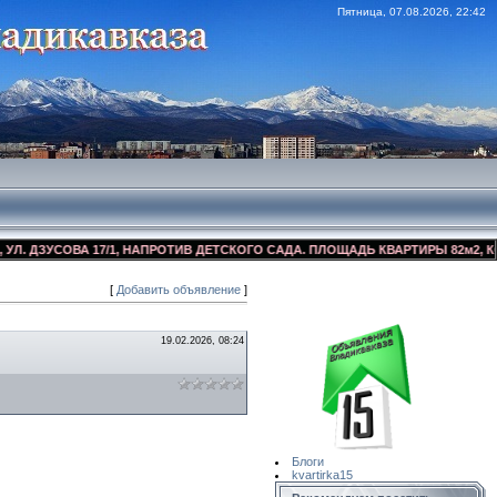
Пятница, 07.08.2026, 22:42
ДЗУСОВА 17/1, НАПРОТИВ ДЕТСКОГО САДА. ПЛОЩАДЬ КВАРТИРЫ 82м2, КОСМЕ
[
Добавить объявление
]
Сайт Объявлений
Квартирка15
19.02.2026, 08:24
Блоги
kvartirka15