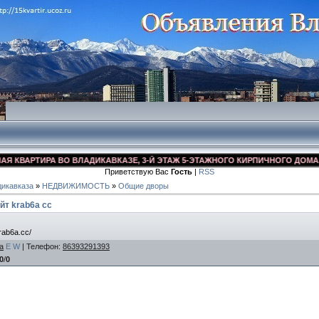
ВАРТИРА ВО ВЛАДИКАВКАЗЕ, 3-Й ЭТАЖ 5-ЭТАЖНОГО КИРПИЧНОГО ДОМА, УЛ. 
Приветствую Вас
Гость
|
RSS
икавказа
»
НЕДВИЖИМОСТЬ
»
Общие дворы
йт krab6a cc
rab6a.cc/
a
E
W
|
Телефон
:
86393291393
0
/
0