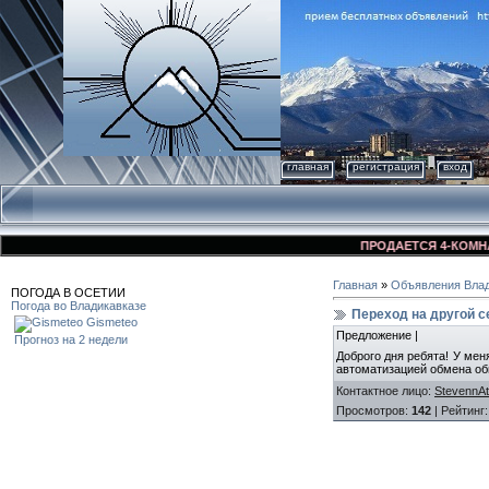
главная
регистрация
вход
ПРОДАЕТСЯ 4-КОМНАТНА
Главная
»
Объявления Влад
ПОГОДА В ОСЕТИИ
Погода во Владикавказе
Переход на другой с
Gismeteo
Предложение |
Прогноз на 2 недели
Доброго дня ребята! У мен
автоматизацией обмена об
Контактное лицо
:
StevennAt
Просмотров
:
142
|
Рейтинг