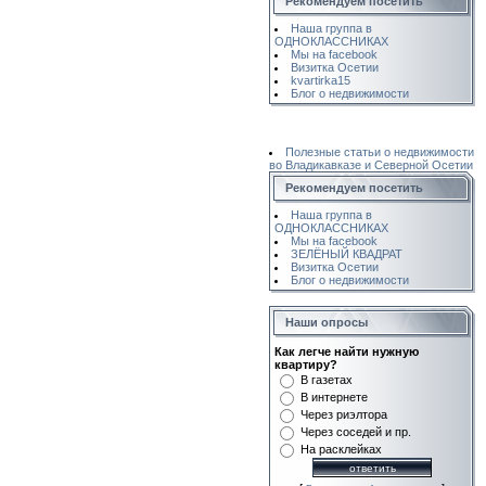
Рекомендуем посетить
Наша группа в
ОДНОКЛАССНИКАХ
Мы на facebook
Визитка Осетии
kvartirka15
Блог о недвижимости
Полезные статьи о недвижимости
во Владикавказе и Северной Осетии
Рекомендуем посетить
Наша группа в
ОДНОКЛАССНИКАХ
Мы на facebook
ЗЕЛЁНЫЙ КВАДРАТ
Визитка Осетии
Блог о недвижимости
Наши опросы
Как легче найти нужную
квартиру?
В газетах
В интернете
Через риэлтора
Через соседей и пр.
На расклейках