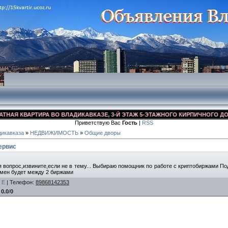
Я КВАРТИРА ВО ВЛАДИКАВКАЗЕ, 3-Й ЭТАЖ 5-ЭТАЖНОГО КИРПИЧНОГО ДОМА, У
Приветствую Вас
Гость
|
RSS
икавказа
»
НЕДВИЖИМОСТЬ
»
Общие дворы
ервис
я вопрос,извините,если не в тему... Выбираю помощник по работе с криптобиржами По
мен будет между 2 биржами
E
|
Телефон
:
89868142353
:
0.0
/
0