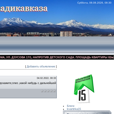
Суббота, 08.08.2026, 08:30
Л. ДЗУСОВА 17/1, НАПРОТИВ ДЕТСКОГО САДА. ПЛОЩАДЬ КВАРТИРЫ 82м2, КО
[
Добавить объявление
]
Сайт Объявлений
Квартирка15
04.02.2022, 00:33
дскажите,плиз ,какой нибудь с дальнейшей
Блоги
kvartirka15