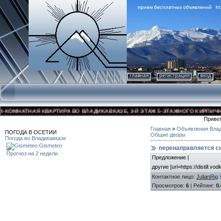
главная
регистрация
вход
ОМНАТНАЯ КВАРТИРА ВО ВЛАДИКАВКАЗЕ, 3-Й ЭТАЖ 5-ЭТАЖНОГО КИРПИЧНОГО 
Приве
Главная
»
Объявления Влад
ПОГОДА В ОСЕТИИ
Общие дворы
Погода во Владикавказе
Gismeteo
перенаправляется с
Прогноз на 2 недели
Предложение |
другие [url=https://distill.v
Контактное лицо
:
JulianRig
Просмотров
:
6
|
Рейтинг
:
0.