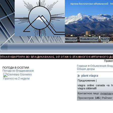
главная
регистрация
вход
Я КВАРТИРА ВО ВЛАДИКАВКАЗЕ, 3-Й ЭТАЖ 5-ЭТАЖНОГО КИРПИЧНОГО ДОМА, У
Приве
Главная
»
Объявления Влад
ПОГОДА В ОСЕТИИ
Общие дворы
Погода во Владикавказе
Gismeteo
plant viagra
Прогноз на 2 недели
Предложение |
viagra online canada <a hr
viagra sildenafil
Контактное лицо
:
pypemax
Просмотров
:
145
|
Рейтинг