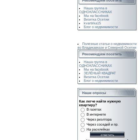
Рекомендуем посетить
Наша группа в
ОДНОКЛАССНИКАХ
Мы на facebook
Визитка Осетии
kvartirka15
Блог о недвижимости
Полезные статьи о недвижимости
во Владикавказе и Северной Осетии
Рекомендуем посетить
Наша группа в
ОДНОКЛАССНИКАХ
Мы на facebook
ЗЕЛЁНЫЙ КВАДРАТ
Визитка Осетии
Блог о недвижимости
Наши опросы
Как легче найти нужную
квартиру?
В газетах
В интернете
Через риэлтора
Через соседей и пр.
На расклейках