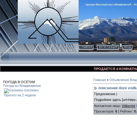
главная
регистрация
вход
ПРОДАЕТСЯ 4-КОМНАТНАЯ КВ
Главная
»
Объявления Влад
ПОГОДА В ОСЕТИИ
Погода во Владикавказе
пояснения doze vodk
Gismeteo
Предложение |
Прогноз на 2 недели
Подробнее здесь [url=https:
Контактное лицо
:
Williambit
Просмотров
:
6
|
Рейтинг
:
0.