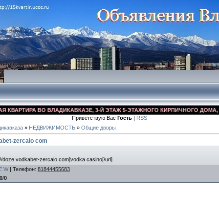
АРТИРА ВО ВЛАДИКАВКАЗЕ, 3-Й ЭТАЖ 5-ЭТАЖНОГО КИРПИЧНОГО ДОМА, УЛ. Д
Приветствую Вас
Гость
|
RSS
икавказа
»
НЕДВИЖИМОСТЬ
»
Общие дворы
abet-zercalo com
//doze.vodkabet-zercalo.com]vodka casino[/url]
E
W
|
Телефон
:
81844455683
0
/
0