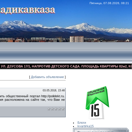
Пятница, 07.08.2026, 08:21
ДЗУСОВА 17/1, НАПРОТИВ ДЕТСКОГО САДА. ПЛОЩАДЬ КВАРТИРЫ 82м2, КОСМЕТ
[
Добавить объявление
]
Сайт Объявлений
Квартирка15
03.05.2018, 15:46
ь общественный портал http://polidekt.ru.
ия расположена на сайте так, что Вам не
Блоги
kvartirka15