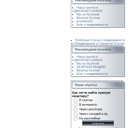
Рекомендуем посетить
Наша группа в
ОДНОКЛАССНИКАХ
Мы на facebook
Визитка Осетии
kvartirka15
Блог о недвижимости
Полезные статьи о недвижимости
во Владикавказе и Северной Осетии
Рекомендуем посетить
Наша группа в
ОДНОКЛАССНИКАХ
Мы на facebook
ЗЕЛЁНЫЙ КВАДРАТ
Визитка Осетии
Блог о недвижимости
Наши опросы
Как легче найти нужную
квартиру?
В газетах
В интернете
Через риэлтора
Через соседей и пр.
На расклейках