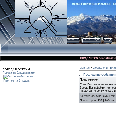
главная
регистрация
вход
ПРОДАЕТСЯ 4-КОМНАТНАЯ К
Главная
»
Объявления Влад
ПОГОДА В ОСЕТИИ
Погода во Владикавказе
Последние события и
Gismeteo
Предложение |
Прогноз на 2 недели
Если Вам интересно знать 
Здесь Вы найдёте последн
придется по долгу искать 
Контактное лицо
:
evnujPem
Просмотров
:
236
|
Рейтинг