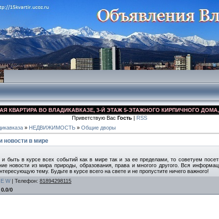
ВАРТИРА ВО ВЛАДИКАВКАЗЕ, 3-Й ЭТАЖ 5-ЭТАЖНОГО КИРПИЧНОГО ДОМА, УЛ. 
Приветствую Вас
Гость
|
RSS
икавказа
»
НЕДВИЖИМОСТЬ
»
Общие дворы
 новости в мире
и быть в курсе всех событий как в мире так и за ее пределами, то советуем посетит
ие новости из мира природы, образования, права и многого другого. Вся информац
интересующую тему. Будьте в курсе всего на свете и не пропустите ничего важного!
E
W
|
Телефон
:
81894298115
:
0.0
/
0