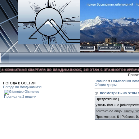
главная
регистрация
вход
ОМНАТНАЯ КВАРТИРА ВО ВЛАДИКАВКАЗЕ, 3-Й ЭТАЖ 5-ЭТАЖНОГО КИРПИЧНОГО 
Приве
Главная
»
Объявления Влад
ПОГОДА В ОСЕТИИ
Общие дворы
Погода во Владикавказе
Gismeteo
посмотреть на этом с
Прогноз на 2 недели
Предложение |
узнать больше [url=https://m
Контактное лицо
:
JimmyCur
Просмотров
:
6
|
Рейтинг
:
0.